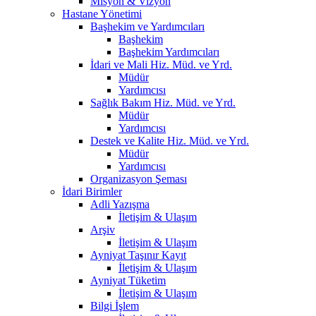
Misyon & Vizyon
Hastane Yönetimi
Başhekim ve Yardımcıları
Başhekim
Başhekim Yardımcıları
İdari ve Mali Hiz. Müd. ve Yrd.
Müdür
Yardımcısı
Sağlık Bakım Hiz. Müd. ve Yrd.
Müdür
Yardımcısı
Destek ve Kalite Hiz. Müd. ve Yrd.
Müdür
Yardımcısı
Organizasyon Şeması
İdari Birimler
Adli Yazışma
İletişim & Ulaşım
Arşiv
İletişim & Ulaşım
Ayniyat Taşınır Kayıt
İletişim & Ulaşım
Ayniyat Tüketim
İletişim & Ulaşım
Bilgi İşlem