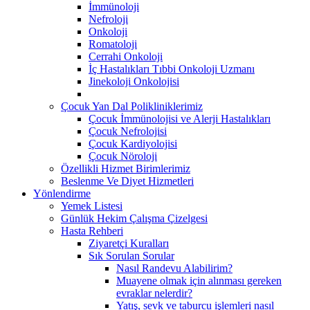
İmmünoloji
Nefroloji
Onkoloji
Romatoloji
Cerrahi Onkoloji
İç Hastalıkları Tıbbi Onkoloji Uzmanı
Jinekoloji Onkolojisi
Çocuk Yan Dal Polikliniklerimiz
Çocuk İmmünolojisi ve Alerji Hastalıkları
Çocuk Nefrolojisi
Çocuk Kardiyolojisi
Çocuk Nöroloji
Özellikli Hizmet Birimlerimiz
Beslenme Ve Diyet Hizmetleri
Yönlendirme
Yemek Listesi
Günlük Hekim Çalışma Çizelgesi
Hasta Rehberi
Ziyaretçi Kuralları
Sık Sorulan Sorular
Nasıl Randevu Alabilirim?
Muayene olmak için alınması gereken
evraklar nelerdir?
Yatış, sevk ve taburcu işlemleri nasıl