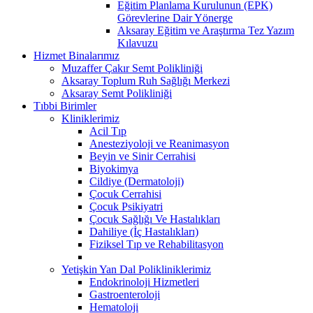
Eğitim Planlama Kurulunun (EPK)
Görevlerine Dair Yönerge
Aksaray Eğitim ve Araştırma Tez Yazım
Kılavuzu
Hizmet Binalarımız
Muzaffer Çakır Semt Polikliniği
Aksaray Toplum Ruh Sağlığı Merkezi
Aksaray Semt Polikliniği
Tıbbi Birimler
Kliniklerimiz
Acil Tıp
Anesteziyoloji ve Reanimasyon
Beyin ve Sinir Cerrahisi
Biyokimya
Cildiye (Dermatoloji)
Çocuk Cerrahisi
Çocuk Psikiyatri
Çocuk Sağlığı Ve Hastalıkları
Dahiliye (İç Hastalıkları)
Fiziksel Tıp ve Rehabilitasyon
Yetişkin Yan Dal Polikliniklerimiz
Endokrinoloji Hizmetleri
Gastroenteroloji
Hematoloji