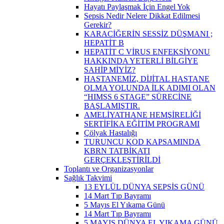
Hayatı Paylaşmak İçin Engel Yok
Sepsis Nedir Nelere Dikkat Edilmesi
Gerekir?
KARACİĞERİN SESSİZ DÜŞMANI ;
HEPATİT B
HEPATİT C VİRUS ENFEKSİYONU
HAKKINDA YETERLİ BİLGİYE
SAHİP MİYİZ?
HASTANEMİZ, DİJİTAL HASTANE
OLMA YOLUNDA İLK ADIMI OLAN
“HIMSS 6 STAGE” SÜRECİNE
BAŞLAMIŞTIR.
AMELİYATHANE HEMŞİRELİĞİ
SERTİFİKA EĞİTİM PROGRAMI
Çölyak Hastalığı
TURUNCU KOD KAPSAMINDA
KBRN TATBİKATI
GERÇEKLEŞTİRİLDİ
Toplantı ve Organizasyonlar
Sağlık Takvimi
13 EYLÜL DÜNYA SEPSİS GÜNÜ
14 Mart Tıp Bayramı
5 Mayıs El Yıkama Günü
14 Mart Tıp Bayramı
5 MAYIS DÜNYA EL YIKAMA GÜNÜ