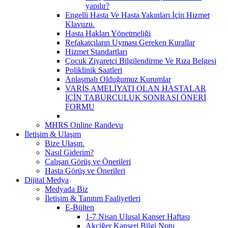
yapılır?
Engelli Hasta Ve Hasta Yakınları İçin Hizmet
Klavuzu.
Hasta Hakları Yönetmeliği
Refakatçıların Uyması Gereken Kurallar
Hizmet Standartları
Çocuk Ziyaretçi Bilgilendirme Ve Rıza Belgesi
Poliklinik Saatleri
Anlaşmalı Olduğumuz Kurumlar
VARİS AMELİYATI OLAN HASTALAR
İÇİN TABURCULUK SONRASI ÖNERİ
FORMU
MHRS Online Randevu
İletişim & Ulaşım
Bize Ulaşın.
Nasıl Giderim?
Çalışan Görüş ve Önerileri
Hasta Görüş ve Önerileri
Dijital Medya
Medyada Biz
İletişim & Tanıtım Faaliyetleri
E-Bülten
1-7 Nisan Ulusal Kanser Haftası
Akciğer Kanseri Bilgi Notu