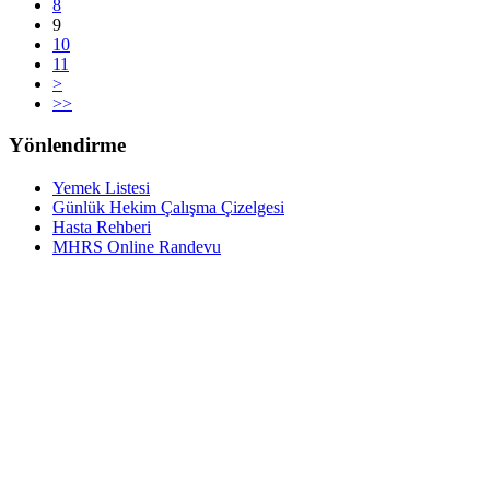
8
9
10
11
>
>>
Yönlendirme
Yemek Listesi
Günlük Hekim Çalışma Çizelgesi
Hasta Rehberi
MHRS Online Randevu