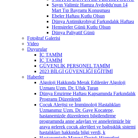
Sayın Valimiz Hamza Aydoğdu'nun 14
Mart Tıp Bayramı Konuşması
Ebeler Haftası Kutlu Olsun
Dünya Antimikrobiyal Farkındalık Haftası
Hemşireler Günü Kutlu Olsun
Dünya Paliyatif Günü
Fotoğraf Galerisi
Video
Duyurular
İÇ TAMİM
İÇ TAMİM
GÜVENLİK PERSONEL TAMİM
2023 BİLGİ GÜVENLİĞİ EĞİTİMİ
Haberler
Algoloji Hakkında Merak Edilenler Algoloji
Uzmanı Uzm. Dr. Ufuk Turan
Dünya Emzirme Haftası Kapsamında Farkındalık
Programı Düzenlendi
Çocuk Alerjisi ve İmmünoloji Hastalıkları
Uzmanımız Uzm. Dr. Gaye Kocatepe,
hastanemizde düzenlenen bilgilendirme
programında anne adayları ve annelerimizle bir
araya gelerek çocuk alerjileri ve bağışıklık sistemi
hastalıkları hakkında bilgi verdi, k
Hastanemizde Manevi Destek Hizmetleri