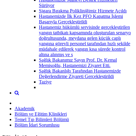
Sürüyor
Sigara Bırakma Polikliniğimiz Hizmete Açıldı
Hastanemizde İlk Kez PFO Kapatma İşlemi
Başarıyla Gerçekleştirildi
Hastanemiz hükümlü servisinde gerçekleştirilen
yangın tatbikatı kapsamında oluşturulan senaryo
doğrultusunda, meydana gelen küçük çaplı
yangına görevli personel tarafından hızlı şekilde
müdahale edilerek yangın kısa sürede kontrol
altına alınmış ve s
Sağlık Bakanımız Sayın Prof. Dr. Kemal
Memişoğlu, Hastanemizi Ziyaret Etti.
Sağlık Bakanlığı Tarafından Hastanemizde
Değerlendirme Ziyareti Gerçekleştirildi
Taziye
Akademik
Bölüm ve Eğitim Klinikleri
Temel Tıp Bilimleri Bölümü
Bölüm İdari Sorumlusu