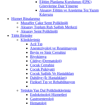
Eğitim Planlama Kurulunun (EPK)
Görevlerine Dair Yönerge
Aksaray Eğitim ve Araştırma Tez Yazım
Kılavuzu
Hizmet Binalarımız
Muzaffer Çakır Semt Polikliniği
Aksaray Toplum Ruh Sağlığı Merkezi
Aksaray Semt Polikliniği
Tıbbi Birimler
Kliniklerimiz
Acil Tıp
Anesteziyoloji ve Reanimasyon
Beyin ve Sinir Cerrahisi
Biyokimya
Cildiye (Dermatoloji)
Çocuk Cerrahisi
Çocuk Psikiyatri
Çocuk Sağlığı Ve Hastalıkları
Dahiliye (İç Hastalıkları)
Fiziksel Tıp ve Rehabilitasyon
Yetişkin Yan Dal Polikliniklerimiz
Endokrinoloji Hizmetleri
Gastroenteroloji
Hematoloji