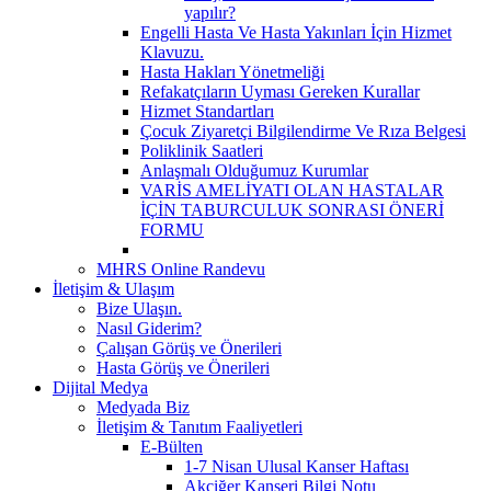
yapılır?
Engelli Hasta Ve Hasta Yakınları İçin Hizmet
Klavuzu.
Hasta Hakları Yönetmeliği
Refakatçıların Uyması Gereken Kurallar
Hizmet Standartları
Çocuk Ziyaretçi Bilgilendirme Ve Rıza Belgesi
Poliklinik Saatleri
Anlaşmalı Olduğumuz Kurumlar
VARİS AMELİYATI OLAN HASTALAR
İÇİN TABURCULUK SONRASI ÖNERİ
FORMU
MHRS Online Randevu
İletişim & Ulaşım
Bize Ulaşın.
Nasıl Giderim?
Çalışan Görüş ve Önerileri
Hasta Görüş ve Önerileri
Dijital Medya
Medyada Biz
İletişim & Tanıtım Faaliyetleri
E-Bülten
1-7 Nisan Ulusal Kanser Haftası
Akciğer Kanseri Bilgi Notu