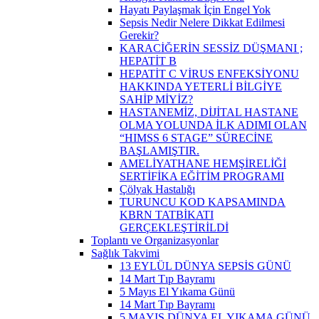
Hayatı Paylaşmak İçin Engel Yok
Sepsis Nedir Nelere Dikkat Edilmesi
Gerekir?
KARACİĞERİN SESSİZ DÜŞMANI ;
HEPATİT B
HEPATİT C VİRUS ENFEKSİYONU
HAKKINDA YETERLİ BİLGİYE
SAHİP MİYİZ?
HASTANEMİZ, DİJİTAL HASTANE
OLMA YOLUNDA İLK ADIMI OLAN
“HIMSS 6 STAGE” SÜRECİNE
BAŞLAMIŞTIR.
AMELİYATHANE HEMŞİRELİĞİ
SERTİFİKA EĞİTİM PROGRAMI
Çölyak Hastalığı
TURUNCU KOD KAPSAMINDA
KBRN TATBİKATI
GERÇEKLEŞTİRİLDİ
Toplantı ve Organizasyonlar
Sağlık Takvimi
13 EYLÜL DÜNYA SEPSİS GÜNÜ
14 Mart Tıp Bayramı
5 Mayıs El Yıkama Günü
14 Mart Tıp Bayramı
5 MAYIS DÜNYA EL YIKAMA GÜNÜ