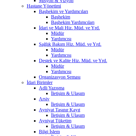
Misyon & Vizyon
Hastane Yönetimi
Başhekim ve Yardımcıları
Başhekim
Başhekim Yardımcıları
İdari ve Mali Hiz. Müd. ve Yrd.
Müdür
Yardımcısı
Sağlık Bakım Hiz. Müd. ve Yrd.
Müdür
Yardımcısı
Destek ve Kalite Hiz. Müd. ve Yrd.
Müdür
Yardımcısı
Organizasyon Şeması
İdari Birimler
Adli Yazışma
İletişim & Ulaşım
Arşiv
İletişim & Ulaşım
Ayniyat Taşınır Kayıt
İletişim & Ulaşım
Ayniyat Tüketim
İletişim & Ulaşım
Bilgi İşlem