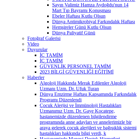
Sayın Valimiz Hamza Aydoğdu'nun 14
Mart Tıp Bayramı Konuşması
Ebeler Haftası Kutlu Olsun
Dünya Antimikrobiyal Farkındalık Haftası
Hemşireler Günü Kutlu Olsun
Dünya Paliyatif Günü
Fotoğraf Galerisi
Video
Duyurular
İÇ TAMİM
İÇ TAMİM
GÜVENLİK PERSONEL TAMİM
2023 BİLGİ GÜVENLİĞİ EĞİTİMİ
Haberler
Algoloji Hakkında Merak Edilenler Algoloji
Uzmanı Uzm. Dr. Ufuk Turan
Dünya Emzirme Haftası Kapsamında Farkındalık
Programı Düzenlendi
Çocuk Alerjisi ve İmmünoloji Hastalıkları
Uzmanımız Uzm. Dr. Gaye Kocatepe,
hastanemizde düzenlenen bilgilendirme
programında anne adayları ve annelerimizle bir
araya gelerek çocuk alerjileri ve bağışıklık sistemi
hastalıkları hakkında bilgi verdi, k
Hastanemizde Manevi Destek Hizmetleri