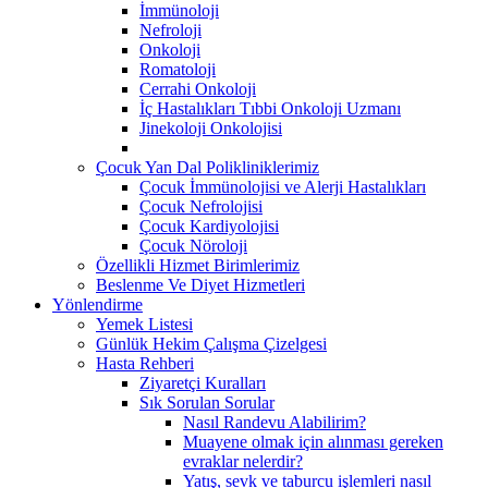
İmmünoloji
Nefroloji
Onkoloji
Romatoloji
Cerrahi Onkoloji
İç Hastalıkları Tıbbi Onkoloji Uzmanı
Jinekoloji Onkolojisi
Çocuk Yan Dal Polikliniklerimiz
Çocuk İmmünolojisi ve Alerji Hastalıkları
Çocuk Nefrolojisi
Çocuk Kardiyolojisi
Çocuk Nöroloji
Özellikli Hizmet Birimlerimiz
Beslenme Ve Diyet Hizmetleri
Yönlendirme
Yemek Listesi
Günlük Hekim Çalışma Çizelgesi
Hasta Rehberi
Ziyaretçi Kuralları
Sık Sorulan Sorular
Nasıl Randevu Alabilirim?
Muayene olmak için alınması gereken
evraklar nelerdir?
Yatış, sevk ve taburcu işlemleri nasıl