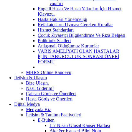
yapılır?
Engelli Hasta Ve Hasta Yakınları İçin Hizmet
Klavuzu.
Hasta Hakları Yönetmeliği
Refakatçıların Uyması Gereken Kurallar
Hizmet Standartları
Çocuk Ziyaretçi Bilgilendirme Ve Rıza Belgesi
Poliklinik Saatleri
Anlaşmalı Olduğumuz Kurumlar
VARİS AMELİYATI OLAN HASTALAR
İÇİN TABURCULUK SONRASI ÖNERİ
FORMU
MHRS Online Randevu
İletişim & Ulaşım
Bize Ulaşın.
Nasıl Giderim?
Çalışan Görüş ve Önerileri
Hasta Görüş ve Önerileri
Dijital Medya
Medyada Biz
İletişim & Tanıtım Faaliyetleri
E-Bülten
1-7 Nisan Ulusal Kanser Haftası
Akciğer Kanseri Bilgi Notu