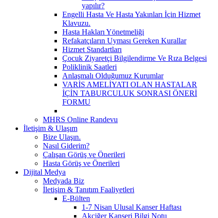
yapılır?
Engelli Hasta Ve Hasta Yakınları İçin Hizmet
Klavuzu.
Hasta Hakları Yönetmeliği
Refakatçıların Uyması Gereken Kurallar
Hizmet Standartları
Çocuk Ziyaretçi Bilgilendirme Ve Rıza Belgesi
Poliklinik Saatleri
Anlaşmalı Olduğumuz Kurumlar
VARİS AMELİYATI OLAN HASTALAR
İÇİN TABURCULUK SONRASI ÖNERİ
FORMU
MHRS Online Randevu
İletişim & Ulaşım
Bize Ulaşın.
Nasıl Giderim?
Çalışan Görüş ve Önerileri
Hasta Görüş ve Önerileri
Dijital Medya
Medyada Biz
İletişim & Tanıtım Faaliyetleri
E-Bülten
1-7 Nisan Ulusal Kanser Haftası
Akciğer Kanseri Bilgi Notu