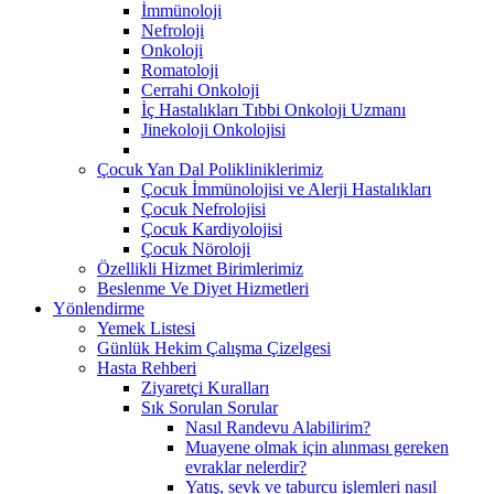
İmmünoloji
Nefroloji
Onkoloji
Romatoloji
Cerrahi Onkoloji
İç Hastalıkları Tıbbi Onkoloji Uzmanı
Jinekoloji Onkolojisi
Çocuk Yan Dal Polikliniklerimiz
Çocuk İmmünolojisi ve Alerji Hastalıkları
Çocuk Nefrolojisi
Çocuk Kardiyolojisi
Çocuk Nöroloji
Özellikli Hizmet Birimlerimiz
Beslenme Ve Diyet Hizmetleri
Yönlendirme
Yemek Listesi
Günlük Hekim Çalışma Çizelgesi
Hasta Rehberi
Ziyaretçi Kuralları
Sık Sorulan Sorular
Nasıl Randevu Alabilirim?
Muayene olmak için alınması gereken
evraklar nelerdir?
Yatış, sevk ve taburcu işlemleri nasıl