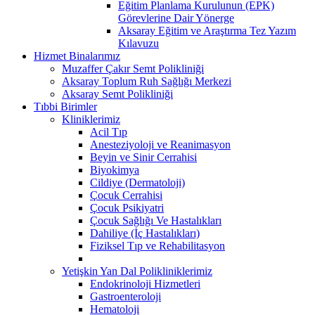
Eğitim Planlama Kurulunun (EPK)
Görevlerine Dair Yönerge
Aksaray Eğitim ve Araştırma Tez Yazım
Kılavuzu
Hizmet Binalarımız
Muzaffer Çakır Semt Polikliniği
Aksaray Toplum Ruh Sağlığı Merkezi
Aksaray Semt Polikliniği
Tıbbi Birimler
Kliniklerimiz
Acil Tıp
Anesteziyoloji ve Reanimasyon
Beyin ve Sinir Cerrahisi
Biyokimya
Cildiye (Dermatoloji)
Çocuk Cerrahisi
Çocuk Psikiyatri
Çocuk Sağlığı Ve Hastalıkları
Dahiliye (İç Hastalıkları)
Fiziksel Tıp ve Rehabilitasyon
Yetişkin Yan Dal Polikliniklerimiz
Endokrinoloji Hizmetleri
Gastroenteroloji
Hematoloji