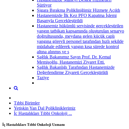
Sürüyor
Sigara Bırakma Polikliniğimiz Hizmete Açıldı
Hastanemizde İlk Kez PFO Kapatma İşlemi
Başarıyla Gerçekleştirildi
Hastanemiz hükümlü servisinde gerçekleştirilen
yangın tatbikatı kapsamında oluşturulan senaryo
doğrultusunda, meydana gelen küçük çaplı
yangına görevli personel tarafından hızlı şekilde
müdahale edilerek yangın kısa sürede kontrol
altına alınmış ve s
Sağlık Bakanımız Sayın Prof. Dr. Kemal
Memişoğlu, Hastanemizi Ziyaret Etti.
Sağlık Bakanlığı Tarafından Hastanemizde
Değerlendirme Ziyareti Gerçekleştirildi
Taziye
Tıbbi Birimler
Yetişkin Yan Dal Polikliniklerimiz
İç Hastalıkları Tıbbi Onkoloji ...
İç Hastalıkları Tıbbi Onkoloji Uzmanı