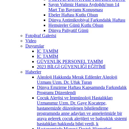
Sayın Valimiz Hamza Aydoğdu'nun 14
Mart Tıp Bayramı Konuşması
Ebeler Haftası Kutlu Olsun
Dünya Antimikrobiyal Farkındalık Haftası
Hemşireler Günü Kutlu Olsun
Dünya Paliyatif Günü
Fotoğraf Galerisi
Video
Duyurular
İÇ TAMİM
İÇ TAMİM
GÜVENLİK PERSONEL TAMİM
2023 BİLGİ GÜVENLİĞİ EĞİTİMİ
Haberler
Algoloji Hakkında Merak Edilenler Algoloji
Uzmanı Uzm. Dr. Ufuk Turan
Dünya Emzirme Haftası Kapsamında Farkındalık
Programı Düzenlendi
Çocuk Alerjisi ve İmmünoloji Hastalıkları
Uzmanımız Uzm. Dr. Gaye Kocatepe,
hastanemizde düzenlenen bilgilendirme
programında anne adayları ve annelerimizle bir
araya gelerek çocuk alerjileri ve bağışıklık sistemi
hastalıkları hakkında bilgi verdi, k
Hastanemizde Manevi Destek Hizmetleri