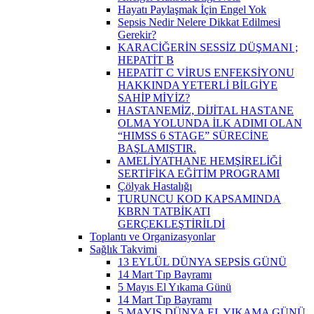
Hayatı Paylaşmak İçin Engel Yok
Sepsis Nedir Nelere Dikkat Edilmesi
Gerekir?
KARACİĞERİN SESSİZ DÜŞMANI ;
HEPATİT B
HEPATİT C VİRUS ENFEKSİYONU
HAKKINDA YETERLİ BİLGİYE
SAHİP MİYİZ?
HASTANEMİZ, DİJİTAL HASTANE
OLMA YOLUNDA İLK ADIMI OLAN
“HIMSS 6 STAGE” SÜRECİNE
BAŞLAMIŞTIR.
AMELİYATHANE HEMŞİRELİĞİ
SERTİFİKA EĞİTİM PROGRAMI
Çölyak Hastalığı
TURUNCU KOD KAPSAMINDA
KBRN TATBİKATI
GERÇEKLEŞTİRİLDİ
Toplantı ve Organizasyonlar
Sağlık Takvimi
13 EYLÜL DÜNYA SEPSİS GÜNÜ
14 Mart Tıp Bayramı
5 Mayıs El Yıkama Günü
14 Mart Tıp Bayramı
5 MAYIS DÜNYA EL YIKAMA GÜNÜ