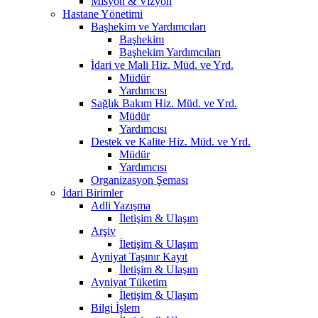
Misyon & Vizyon
Hastane Yönetimi
Başhekim ve Yardımcıları
Başhekim
Başhekim Yardımcıları
İdari ve Mali Hiz. Müd. ve Yrd.
Müdür
Yardımcısı
Sağlık Bakım Hiz. Müd. ve Yrd.
Müdür
Yardımcısı
Destek ve Kalite Hiz. Müd. ve Yrd.
Müdür
Yardımcısı
Organizasyon Şeması
İdari Birimler
Adli Yazışma
İletişim & Ulaşım
Arşiv
İletişim & Ulaşım
Ayniyat Taşınır Kayıt
İletişim & Ulaşım
Ayniyat Tüketim
İletişim & Ulaşım
Bilgi İşlem