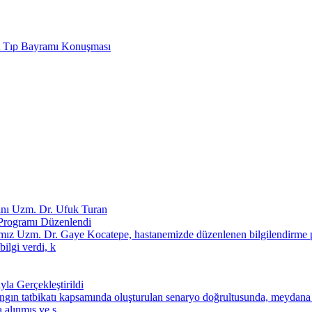
t Tıp Bayramı Konuşması
anı Uzm. Dr. Ufuk Turan
Programı Düzenlendi
mız Uzm. Dr. Gaye Kocatepe, hastanemizde düzenlenen bilgilendirme pr
bilgi verdi, k
a Gerçekleştirildi
ngın tatbikatı kapsamında oluşturulan senaryo doğrultusunda, meydana g
 alınmış ve s