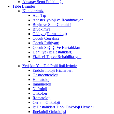
Aksaray Semt Polikliniği
Tıbbi Birimler
Kliniklerimiz
Acil Tıp
Anesteziyoloji ve Reanimasyon
Beyin ve Sinir Cerrahisi
Biyokimya
Cildiye (Dermatoloji)
Çocuk Cerrahisi
Çocuk Psikiyatri
Çocuk Sağlığı Ve Hastalıkları
Dahiliye (İç Hastalıkları)
Fiziksel Tıp ve Rehabilitasyon
Yetişkin Yan Dal Polikliniklerimiz
Endokrinoloji Hizmetleri
Gastroenteroloji
Hematoloji
İmmünoloji
Nefroloji
Onkoloji
Romatoloji
Cerrahi Onkoloji
İç Hastalıkları Tıbbi Onkoloji Uzmanı
Jinekoloji Onkolojisi