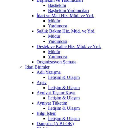
Başhekim ve Yardımcıları
Başhekim
Başhekim Yardımcıları
İdari ve Mali Hiz. Müd. ve Yrd.
Müdür
Yardımcısı
Sağlık Bakım Hiz. Müd. ve Yrd.
Müdür
Yardımcısı
Destek ve Kalite Hiz. Müd. ve Yrd.
Müdür
Yardımcısı
Organizasyon Şeması
İdari Birimler
Adli Yazışma
İletişim & Ulaşım
Arşiv
İletişim & Ulaşım
Ayniyat Taşınır Kayıt
İletişim & Ulaşım
Ayniyat Tüketim
İletişim & Ulaşım
Bilgi İşlem
İletişim & Ulaşım
Danışma (A BLOK)