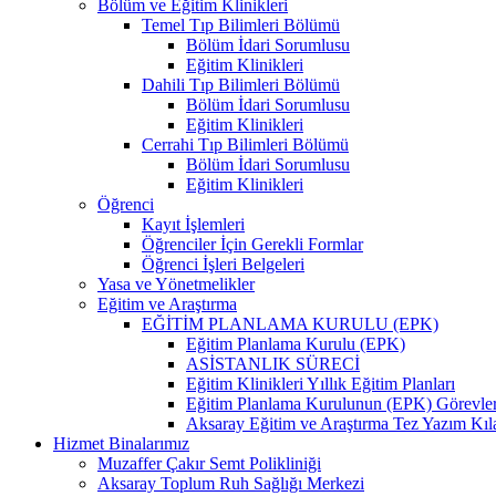
Bölüm ve Eğitim Klinikleri
Temel Tıp Bilimleri Bölümü
Bölüm İdari Sorumlusu
Eğitim Klinikleri
Dahili Tıp Bilimleri Bölümü
Bölüm İdari Sorumlusu
Eğitim Klinikleri
Cerrahi Tıp Bilimleri Bölümü
Bölüm İdari Sorumlusu
Eğitim Klinikleri
Öğrenci
Kayıt İşlemleri
Öğrenciler İçin Gerekli Formlar
Öğrenci İşleri Belgeleri
Yasa ve Yönetmelikler
Eğitim ve Araştırma
EĞİTİM PLANLAMA KURULU (EPK)
Eğitim Planlama Kurulu (EPK)
ASİSTANLIK SÜRECİ
Eğitim Klinikleri Yıllık Eğitim Planları
Eğitim Planlama Kurulunun (EPK) Görevler
Aksaray Eğitim ve Araştırma Tez Yazım Kı
Hizmet Binalarımız
Muzaffer Çakır Semt Polikliniği
Aksaray Toplum Ruh Sağlığı Merkezi