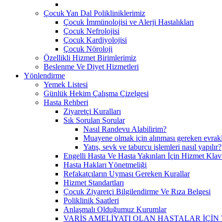
Çocuk Yan Dal Polikliniklerimiz
Çocuk İmmünolojisi ve Alerji Hastalıkları
Çocuk Nefrolojisi
Çocuk Kardiyolojisi
Çocuk Nöroloji
Özellikli Hizmet Birimlerimiz
Beslenme Ve Diyet Hizmetleri
Yönlendirme
Yemek Listesi
Günlük Hekim Çalışma Çizelgesi
Hasta Rehberi
Ziyaretçi Kuralları
Sık Sorulan Sorular
Nasıl Randevu Alabilirim?
Muayene olmak için alınması gereken evrakl
Yatış, sevk ve taburcu işlemleri nasıl yapılır?
Engelli Hasta Ve Hasta Yakınları İçin Hizmet Klav
Hasta Hakları Yönetmeliği
Refakatçıların Uyması Gereken Kurallar
Hizmet Standartları
Çocuk Ziyaretçi Bilgilendirme Ve Rıza Belgesi
Poliklinik Saatleri
Anlaşmalı Olduğumuz Kurumlar
VARİS AMELİYATI OLAN HASTALAR İÇİ