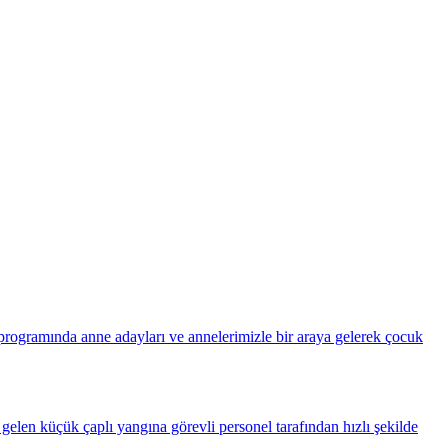
ogramında anne adayları ve annelerimizle bir araya gelerek çocuk
elen küçük çaplı yangına görevli personel tarafından hızlı şekilde