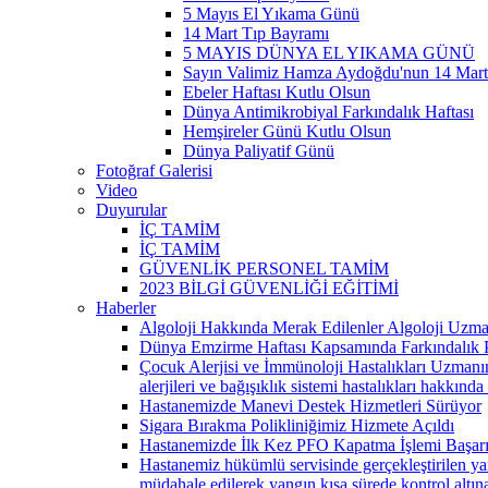
5 Mayıs El Yıkama Günü
14 Mart Tıp Bayramı
5 MAYIS DÜNYA EL YIKAMA GÜNÜ
Sayın Valimiz Hamza Aydoğdu'nun 14 Mar
Ebeler Haftası Kutlu Olsun
Dünya Antimikrobiyal Farkındalık Haftası
Hemşireler Günü Kutlu Olsun
Dünya Paliyatif Günü
Fotoğraf Galerisi
Video
Duyurular
İÇ TAMİM
İÇ TAMİM
GÜVENLİK PERSONEL TAMİM
2023 BİLGİ GÜVENLİĞİ EĞİTİMİ
Haberler
Algoloji Hakkında Merak Edilenler Algoloji Uzm
Dünya Emzirme Haftası Kapsamında Farkındalık 
Çocuk Alerjisi ve İmmünoloji Hastalıkları Uzmanı
alerjileri ve bağışıklık sistemi hastalıkları hakkında 
Hastanemizde Manevi Destek Hizmetleri Sürüyor
Sigara Bırakma Polikliniğimiz Hizmete Açıldı
Hastanemizde İlk Kez PFO Kapatma İşlemi Başarıyl
Hastanemiz hükümlü servisinde gerçekleştirilen ya
müdahale edilerek yangın kısa sürede kontrol altına