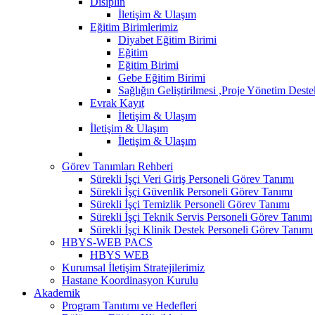
Disiplin
İletişim & Ulaşım
Eğitim Birimlerimiz
Diyabet Eğitim Birimi
Eğitim
Eğitim Birimi
Gebe Eğitim Birimi
Sağlığın Geliştirilmesi ,Proje Yönetim Dest
Evrak Kayıt
İletişim & Ulaşım
İletişim & Ulaşım
İletişim & Ulaşım
Görev Tanımları Rehberi
Sürekli İşçi Veri Giriş Personeli Görev Tanımı
Sürekli İşçi Güvenlik Personeli Görev Tanımı
Sürekli İşçi Temizlik Personeli Görev Tanımı
Sürekli İşçi Teknik Servis Personeli Görev Tanımı
Sürekli İşçi Klinik Destek Personeli Görev Tanımı
HBYS-WEB PACS
HBYS WEB
Kurumsal İletişim Stratejilerimiz
Hastane Koordinasyon Kurulu
Akademik
Program Tanıtımı ve Hedefleri