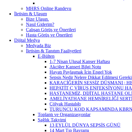
MHRS Online Randevu
İletişim & Ulaşım
Bize Ulaşın.
Nasıl Giderim?
Çalışan Görüş ve Önerileri
Hasta Görüş ve Önerileri
Dijital Medya
Medyada Biz
İletişim & Tanıtım Faaliyetleri
E-Bülten
1-7 Nisan Ulusal Kanser Haftası
Akciğer Kanseri Bilgi Notu
Hayatı Paylaşmak İçin Engel Yok
Sepsis Nedir Nelere Dikkat Edilmesi Gereki
KARACİĞERİN SESSİZ DÜŞMANI ; HE
HEPATİT C VİRUS ENFEKSİYONU HA
HASTANEMİZ, DİJİTAL HASTANE OL
AMELİYATHANE HEMŞİRELİĞİ SERT
Çölyak Hastalığı
TURUNCU KOD KAPSAMINDA KBRN 
Toplantı ve Organizasyonlar
Sağlık Takvimi
13 EYLÜL DÜNYA SEPSİS GÜNÜ
14 Mart Tıp Bayramı