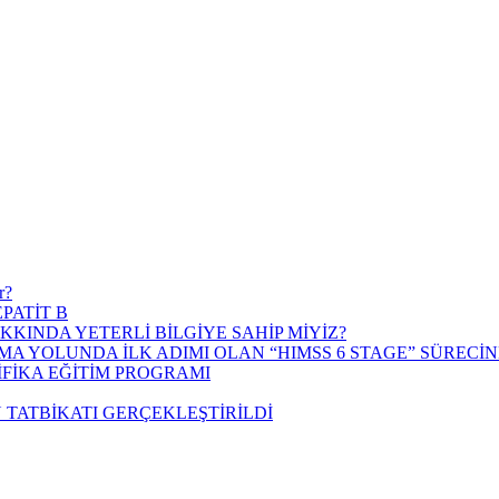
r?
PATİT B
KKINDA YETERLİ BİLGİYE SAHİP MİYİZ?
MA YOLUNDA İLK ADIMI OLAN “HIMSS 6 STAGE” SÜRECİN
İFİKA EĞİTİM PROGRAMI
TATBİKATI GERÇEKLEŞTİRİLDİ