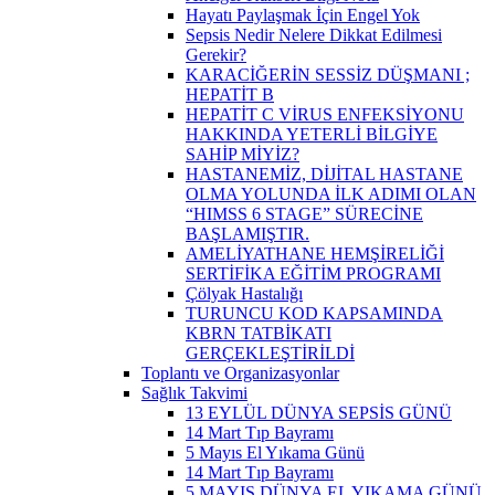
Hayatı Paylaşmak İçin Engel Yok
Sepsis Nedir Nelere Dikkat Edilmesi
Gerekir?
KARACİĞERİN SESSİZ DÜŞMANI ;
HEPATİT B
HEPATİT C VİRUS ENFEKSİYONU
HAKKINDA YETERLİ BİLGİYE
SAHİP MİYİZ?
HASTANEMİZ, DİJİTAL HASTANE
OLMA YOLUNDA İLK ADIMI OLAN
“HIMSS 6 STAGE” SÜRECİNE
BAŞLAMIŞTIR.
AMELİYATHANE HEMŞİRELİĞİ
SERTİFİKA EĞİTİM PROGRAMI
Çölyak Hastalığı
TURUNCU KOD KAPSAMINDA
KBRN TATBİKATI
GERÇEKLEŞTİRİLDİ
Toplantı ve Organizasyonlar
Sağlık Takvimi
13 EYLÜL DÜNYA SEPSİS GÜNÜ
14 Mart Tıp Bayramı
5 Mayıs El Yıkama Günü
14 Mart Tıp Bayramı
5 MAYIS DÜNYA EL YIKAMA GÜNÜ