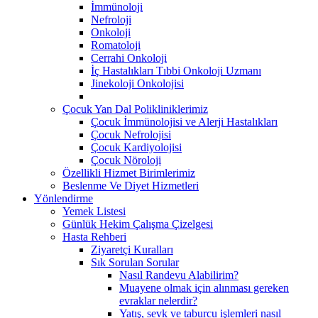
İmmünoloji
Nefroloji
Onkoloji
Romatoloji
Cerrahi Onkoloji
İç Hastalıkları Tıbbi Onkoloji Uzmanı
Jinekoloji Onkolojisi
Çocuk Yan Dal Polikliniklerimiz
Çocuk İmmünolojisi ve Alerji Hastalıkları
Çocuk Nefrolojisi
Çocuk Kardiyolojisi
Çocuk Nöroloji
Özellikli Hizmet Birimlerimiz
Beslenme Ve Diyet Hizmetleri
Yönlendirme
Yemek Listesi
Günlük Hekim Çalışma Çizelgesi
Hasta Rehberi
Ziyaretçi Kuralları
Sık Sorulan Sorular
Nasıl Randevu Alabilirim?
Muayene olmak için alınması gereken
evraklar nelerdir?
Yatış, sevk ve taburcu işlemleri nasıl