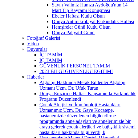
Sayın Valimiz Hamza Aydoğdu'nun 14
Mart Tıp Bayramı Konuşması
Ebeler Haftası Kutlu Olsun
Dünya Antimikrobiyal Farkındalık Haftası
Hemşireler Günü Kutlu Olsun
Dünya Paliyatif Günü
Fotoğraf Galerisi
Video
Duyurular
İÇ TAMİM
İÇ TAMİM
GÜVENLİK PERSONEL TAMİM
2023 BİLGİ GÜVENLİĞİ EĞİTİMİ
Haberler
Algoloji Hakkında Merak Edilenler Algoloji
Uzmanı Uzm. Dr. Ufuk Turan
Dünya Emzirme Haftası Kapsamında Farkındalık
Programı Düzenlendi
Çocuk Alerjisi ve İmmünoloji Hastalıkları
Uzmanımız Uzm. Dr. Gaye Kocatepe,
hastanemizde düzenlenen bilgilendirme
programında anne adayları ve annelerimizle bir
araya gelerek çocuk alerjileri ve bağışıklık sistemi
hastalıkları hakkında bilgi verdi, k
Hastanemizde Manevi Destek Hizmetleri