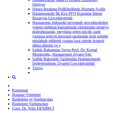
Sürüyor
Sigara Bırakma Polikliniğimiz Hizmete Açıldı
Hastanemizde İlk Kez PFO Kapatma İşlemi
Başarıyla Gerçekleştirildi
Hastanemiz hükümlü servisinde gerçekleştirilen
yangın tatbikatı kapsamında oluşturulan senaryo
doğrultusunda, meydana gelen küçük çaplı
yangına görevli personel tarafından hızlı şekilde
müdahale edilerek yangın kısa sürede kontrol
altına alınmış ve s
Sağlık Bakanımız Sayın Prof. Dr. Kemal
Memişoğlu, Hastanemizi Ziyaret Etti.
Sağlık Bakanlığı Tarafından Hastanemizde
Değerlendirme Ziyareti Gerçekleştirildi
Taziye
Kurumsal
Hastane Yönetimi
Başhekim ve Yardımcıları
Başhekim Yardımcıları
Uzm. Dr. Yeliz DEMİRCİ