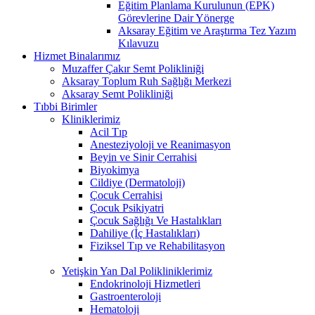
Eğitim Planlama Kurulunun (EPK)
Görevlerine Dair Yönerge
Aksaray Eğitim ve Araştırma Tez Yazım
Kılavuzu
Hizmet Binalarımız
Muzaffer Çakır Semt Polikliniği
Aksaray Toplum Ruh Sağlığı Merkezi
Aksaray Semt Polikliniği
Tıbbi Birimler
Kliniklerimiz
Acil Tıp
Anesteziyoloji ve Reanimasyon
Beyin ve Sinir Cerrahisi
Biyokimya
Cildiye (Dermatoloji)
Çocuk Cerrahisi
Çocuk Psikiyatri
Çocuk Sağlığı Ve Hastalıkları
Dahiliye (İç Hastalıkları)
Fiziksel Tıp ve Rehabilitasyon
Yetişkin Yan Dal Polikliniklerimiz
Endokrinoloji Hizmetleri
Gastroenteroloji
Hematoloji