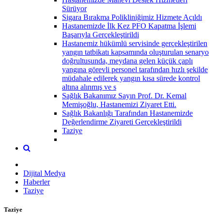
Sürüyor
Sigara Bırakma Polikliniğimiz Hizmete Açıldı
Hastanemizde İlk Kez PFO Kapatma İşlemi
Başarıyla Gerçekleştirildi
Hastanemiz hükümlü servisinde gerçekleştirilen
yangın tatbikatı kapsamında oluşturulan senaryo
doğrultusunda, meydana gelen küçük çaplı
yangına görevli personel tarafından hızlı şekilde
müdahale edilerek yangın kısa sürede kontrol
altına alınmış ve s
Sağlık Bakanımız Sayın Prof. Dr. Kemal
Memişoğlu, Hastanemizi Ziyaret Etti.
Sağlık Bakanlığı Tarafından Hastanemizde
Değerlendirme Ziyareti Gerçekleştirildi
Taziye
Dijital Medya
Haberler
Taziye
Taziye