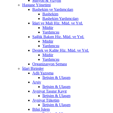
Misyon & Vizyon
Hastane Yönetimi
Başhekim ve Yardımcıları
Başhekim
Başhekim Yardımcıları
İdari ve Mali Hiz. Müd. ve Yrd.
Müdür
Yardımcısı
Sağlık Bakım Hiz. Müd. ve Yrd.
Müdür
Yardımcısı
Destek ve Kalite Hiz. Müd. ve Yrd.
Müdür
Yardımcısı
Organizasyon Şeması
İdari Birimler
Adli Yazışma
İletişim & Ulaşım
Arşiv
İletişim & Ulaşım
Ayniyat Taşınır Kayıt
İletişim & Ulaşım
Ayniyat Tüketim
İletişim & Ulaşım
Bilgi İşlem