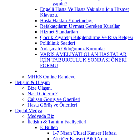
yapılır?
Engelli Hasta Ve Hasta Yakınları İçin Hizmet
Klavuzu.
Hasta Hakları Yönetmeliği
Refakatçıların Uyması Gereken Kurallar
Hizmet Standartları
Çocuk Ziyaretçi Bilgilendirme Ve Rıza Belgesi
Poliklinik Saatleri
Anlaşmalı Olduğumuz Kurumlar
VARİS AMELİYATI OLAN HASTALAR
İÇİN TABURCULUK SONRASI ÖNERİ
FORMU
MHRS Online Randevu
İletişim & Ulaşım
Bize Ulaşın.
Nasıl Giderim?
Çalışan Görüş ve Önerileri
Hasta Görüş ve Önerileri
Dijital Medya
Medyada Biz
İletişim & Tanıtım Faaliyetleri
E-Bülten
1-7 Nisan Ulusal Kanser Haftası
Akciğer Kanseri Bilgi Notu