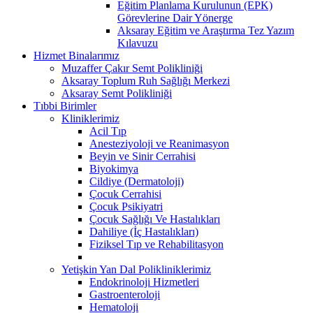
Eğitim Planlama Kurulunun (EPK)
Görevlerine Dair Yönerge
Aksaray Eğitim ve Araştırma Tez Yazım
Kılavuzu
Hizmet Binalarımız
Muzaffer Çakır Semt Polikliniği
Aksaray Toplum Ruh Sağlığı Merkezi
Aksaray Semt Polikliniği
Tıbbi Birimler
Kliniklerimiz
Acil Tıp
Anesteziyoloji ve Reanimasyon
Beyin ve Sinir Cerrahisi
Biyokimya
Cildiye (Dermatoloji)
Çocuk Cerrahisi
Çocuk Psikiyatri
Çocuk Sağlığı Ve Hastalıkları
Dahiliye (İç Hastalıkları)
Fiziksel Tıp ve Rehabilitasyon
Yetişkin Yan Dal Polikliniklerimiz
Endokrinoloji Hizmetleri
Gastroenteroloji
Hematoloji