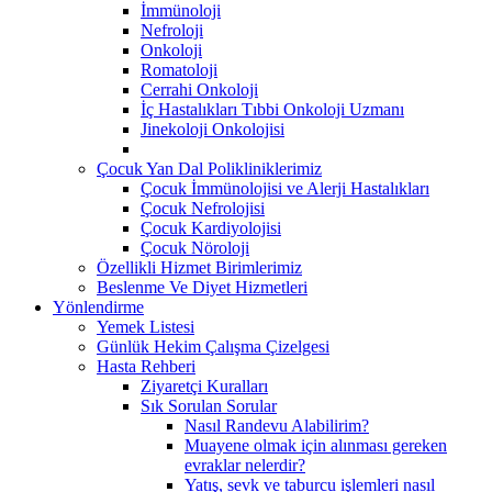
İmmünoloji
Nefroloji
Onkoloji
Romatoloji
Cerrahi Onkoloji
İç Hastalıkları Tıbbi Onkoloji Uzmanı
Jinekoloji Onkolojisi
Çocuk Yan Dal Polikliniklerimiz
Çocuk İmmünolojisi ve Alerji Hastalıkları
Çocuk Nefrolojisi
Çocuk Kardiyolojisi
Çocuk Nöroloji
Özellikli Hizmet Birimlerimiz
Beslenme Ve Diyet Hizmetleri
Yönlendirme
Yemek Listesi
Günlük Hekim Çalışma Çizelgesi
Hasta Rehberi
Ziyaretçi Kuralları
Sık Sorulan Sorular
Nasıl Randevu Alabilirim?
Muayene olmak için alınması gereken
evraklar nelerdir?
Yatış, sevk ve taburcu işlemleri nasıl