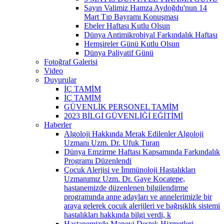
Sayın Valimiz Hamza Aydoğdu'nun 14
Mart Tıp Bayramı Konuşması
Ebeler Haftası Kutlu Olsun
Dünya Antimikrobiyal Farkındalık Haftası
Hemşireler Günü Kutlu Olsun
Dünya Paliyatif Günü
Fotoğraf Galerisi
Video
Duyurular
İÇ TAMİM
İÇ TAMİM
GÜVENLİK PERSONEL TAMİM
2023 BİLGİ GÜVENLİĞİ EĞİTİMİ
Haberler
Algoloji Hakkında Merak Edilenler Algoloji
Uzmanı Uzm. Dr. Ufuk Turan
Dünya Emzirme Haftası Kapsamında Farkındalık
Programı Düzenlendi
Çocuk Alerjisi ve İmmünoloji Hastalıkları
Uzmanımız Uzm. Dr. Gaye Kocatepe,
hastanemizde düzenlenen bilgilendirme
programında anne adayları ve annelerimizle bir
araya gelerek çocuk alerjileri ve bağışıklık sistemi
hastalıkları hakkında bilgi verdi, k
Hastanemizde Manevi Destek Hizmetleri