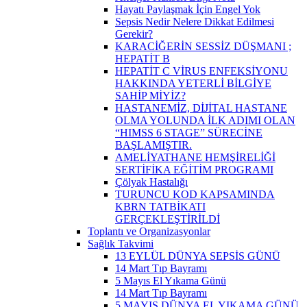
Hayatı Paylaşmak İçin Engel Yok
Sepsis Nedir Nelere Dikkat Edilmesi
Gerekir?
KARACİĞERİN SESSİZ DÜŞMANI ;
HEPATİT B
HEPATİT C VİRUS ENFEKSİYONU
HAKKINDA YETERLİ BİLGİYE
SAHİP MİYİZ?
HASTANEMİZ, DİJİTAL HASTANE
OLMA YOLUNDA İLK ADIMI OLAN
“HIMSS 6 STAGE” SÜRECİNE
BAŞLAMIŞTIR.
AMELİYATHANE HEMŞİRELİĞİ
SERTİFİKA EĞİTİM PROGRAMI
Çölyak Hastalığı
TURUNCU KOD KAPSAMINDA
KBRN TATBİKATI
GERÇEKLEŞTİRİLDİ
Toplantı ve Organizasyonlar
Sağlık Takvimi
13 EYLÜL DÜNYA SEPSİS GÜNÜ
14 Mart Tıp Bayramı
5 Mayıs El Yıkama Günü
14 Mart Tıp Bayramı
5 MAYIS DÜNYA EL YIKAMA GÜNÜ