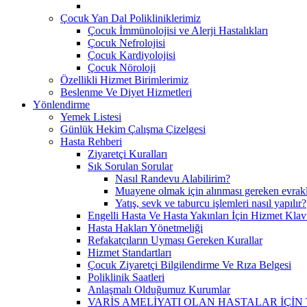
Çocuk Yan Dal Polikliniklerimiz
Çocuk İmmünolojisi ve Alerji Hastalıkları
Çocuk Nefrolojisi
Çocuk Kardiyolojisi
Çocuk Nöroloji
Özellikli Hizmet Birimlerimiz
Beslenme Ve Diyet Hizmetleri
Yönlendirme
Yemek Listesi
Günlük Hekim Çalışma Çizelgesi
Hasta Rehberi
Ziyaretçi Kuralları
Sık Sorulan Sorular
Nasıl Randevu Alabilirim?
Muayene olmak için alınması gereken evrakl
Yatış, sevk ve taburcu işlemleri nasıl yapılır?
Engelli Hasta Ve Hasta Yakınları İçin Hizmet Klav
Hasta Hakları Yönetmeliği
Refakatçıların Uyması Gereken Kurallar
Hizmet Standartları
Çocuk Ziyaretçi Bilgilendirme Ve Rıza Belgesi
Poliklinik Saatleri
Anlaşmalı Olduğumuz Kurumlar
VARİS AMELİYATI OLAN HASTALAR İÇİ