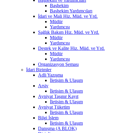
Başhekim ve Yardımcıları
Başhekim
Başhekim Yardımcıları
İdari ve Mali Hiz. Müd. ve Yrd.
Müdür
Yardımcısı
Sağlık Bakım Hiz. Müd. ve Yrd.
Müdür
Yardımcısı
Destek ve Kalite Hiz. Müd. ve Yrd.
Müdür
Yardımcısı
Organizasyon Şeması
İdari Birimler
Adli Yazışma
İletişim & Ulaşım
Arşiv
İletişim & Ulaşım
Ayniyat Taşınır Kayıt
İletişim & Ulaşım
Ayniyat Tüketim
İletişim & Ulaşım
Bilgi İşlem
İletişim & Ulaşım
Danışma (A BLOK)