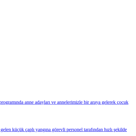
ogramında anne adayları ve annelerimizle bir araya gelerek çocuk
elen küçük çaplı yangına görevli personel tarafından hızlı şekilde