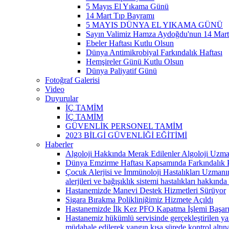
5 Mayıs El Yıkama Günü
14 Mart Tıp Bayramı
5 MAYIS DÜNYA EL YIKAMA GÜNÜ
Sayın Valimiz Hamza Aydoğdu'nun 14 Mar
Ebeler Haftası Kutlu Olsun
Dünya Antimikrobiyal Farkındalık Haftası
Hemşireler Günü Kutlu Olsun
Dünya Paliyatif Günü
Fotoğraf Galerisi
Video
Duyurular
İÇ TAMİM
İÇ TAMİM
GÜVENLİK PERSONEL TAMİM
2023 BİLGİ GÜVENLİĞİ EĞİTİMİ
Haberler
Algoloji Hakkında Merak Edilenler Algoloji Uzm
Dünya Emzirme Haftası Kapsamında Farkındalık 
Çocuk Alerjisi ve İmmünoloji Hastalıkları Uzmanı
alerjileri ve bağışıklık sistemi hastalıkları hakkında 
Hastanemizde Manevi Destek Hizmetleri Sürüyor
Sigara Bırakma Polikliniğimiz Hizmete Açıldı
Hastanemizde İlk Kez PFO Kapatma İşlemi Başarıyl
Hastanemiz hükümlü servisinde gerçekleştirilen ya
müdahale edilerek yangın kısa sürede kontrol altına