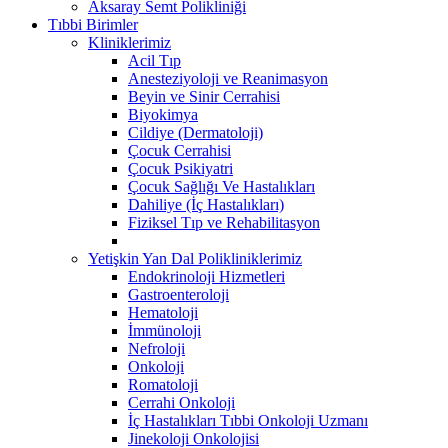
Aksaray Semt Polikliniği
Tıbbi Birimler
Kliniklerimiz
Acil Tıp
Anesteziyoloji ve Reanimasyon
Beyin ve Sinir Cerrahisi
Biyokimya
Cildiye (Dermatoloji)
Çocuk Cerrahisi
Çocuk Psikiyatri
Çocuk Sağlığı Ve Hastalıkları
Dahiliye (İç Hastalıkları)
Fiziksel Tıp ve Rehabilitasyon
Yetişkin Yan Dal Polikliniklerimiz
Endokrinoloji Hizmetleri
Gastroenteroloji
Hematoloji
İmmünoloji
Nefroloji
Onkoloji
Romatoloji
Cerrahi Onkoloji
İç Hastalıkları Tıbbi Onkoloji Uzmanı
Jinekoloji Onkolojisi