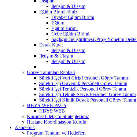
Disiplin
İletişim & Ulaşım
Eğitim Birimlerimiz
Diyabet Eğitim Birimi
Eğitim
Eğitim Birimi
Gebe Eğitim Birimi
Sağlığın Geliştirilmesi ,Proje Yönetim Dest
Evrak Kayıt
İletişim & Ulaşım
İletişim & Ulaşım
İletişim & Ulaşım
Görev Tanımları Rehberi
Sürekli İşçi Veri Giriş Personeli Görev Tanımı
Sürekli İşçi Güvenlik Personeli Görev Tanımı
Sürekli İşçi Temizlik Personeli Görev Tanımı
Sürekli İşçi Teknik Servis Personeli Görev Tanımı
Sürekli İşçi Klinik Destek Personeli Görev Tanımı
HBYS-WEB PACS
HBYS WEB
Kurumsal İletişim Stratejilerimiz
Hastane Koordinasyon Kurulu
Akademik
Program Tanıtımı ve Hedefleri