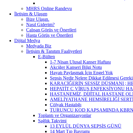
MHRS Online Randevu
İletişim & Ulaşım
Bize Ulaşın.
Nasıl Giderim?
Çalışan Görüş ve Önerileri
Hasta Görüş ve Önerileri
Dijital Medya
Medyada Biz
İletişim & Tanıtım Faaliyetleri
E-Bülten
1-7 Nisan Ulusal Kanser Haftası
Akciğer Kanseri Bilgi Notu
Hayatı Paylaşmak İçin Engel Yok
Sepsis Nedir Nelere Dikkat Edilmesi Gereki
KARACİĞERİN SESSİZ DÜŞMANI ; HE
HEPATİT C VİRUS ENFEKSİYONU HA
HASTANEMİZ, DİJİTAL HASTANE OL
AMELİYATHANE HEMŞİRELİĞİ SERT
Çölyak Hastalığı
TURUNCU KOD KAPSAMINDA KBRN 
Toplantı ve Organizasyonlar
Sağlık Takvimi
13 EYLÜL DÜNYA SEPSİS GÜNÜ
14 Mart Tıp Bayramı