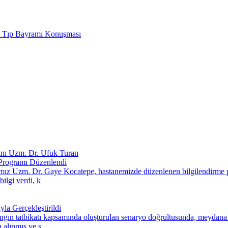
t Tıp Bayramı Konuşması
anı Uzm. Dr. Ufuk Turan
Programı Düzenlendi
mız Uzm. Dr. Gaye Kocatepe, hastanemizde düzenlenen bilgilendirme pr
bilgi verdi, k
a Gerçekleştirildi
ngın tatbikatı kapsamında oluşturulan senaryo doğrultusunda, meydana g
 alınmış ve s