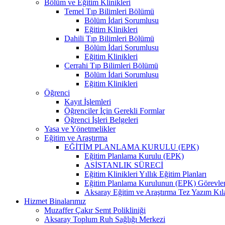
Bölüm ve Eğitim Klinikleri
Temel Tıp Bilimleri Bölümü
Bölüm İdari Sorumlusu
Eğitim Klinikleri
Dahili Tıp Bilimleri Bölümü
Bölüm İdari Sorumlusu
Eğitim Klinikleri
Cerrahi Tıp Bilimleri Bölümü
Bölüm İdari Sorumlusu
Eğitim Klinikleri
Öğrenci
Kayıt İşlemleri
Öğrenciler İçin Gerekli Formlar
Öğrenci İşleri Belgeleri
Yasa ve Yönetmelikler
Eğitim ve Araştırma
EĞİTİM PLANLAMA KURULU (EPK)
Eğitim Planlama Kurulu (EPK)
ASİSTANLIK SÜRECİ
Eğitim Klinikleri Yıllık Eğitim Planları
Eğitim Planlama Kurulunun (EPK) Görevler
Aksaray Eğitim ve Araştırma Tez Yazım Kı
Hizmet Binalarımız
Muzaffer Çakır Semt Polikliniği
Aksaray Toplum Ruh Sağlığı Merkezi