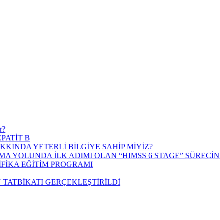
r?
PATİT B
KKINDA YETERLİ BİLGİYE SAHİP MİYİZ?
MA YOLUNDA İLK ADIMI OLAN “HIMSS 6 STAGE” SÜRECİN
İFİKA EĞİTİM PROGRAMI
TATBİKATI GERÇEKLEŞTİRİLDİ